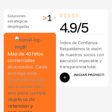
>
1
+
Soluciones
4.9/5
estratégicas
desplegadas
Índice de Confianza.
Respaldamos la visión
Más de 40 hitos
de nuestros socios con
comerciales
ejecución impecable y
alcanzados. Cada
transparencia total.
entrega está
diseñada no solo
para verse bien,
sino para cumplir
objetivos de
retención y